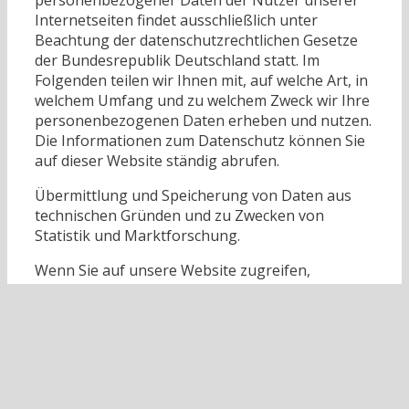
Internetseiten findet ausschließlich unter
Beachtung der datenschutzrechtlichen Gesetze
der Bundesrepublik Deutschland statt. Im
Folgenden teilen wir Ihnen mit, auf welche Art, in
welchem Umfang und zu welchem Zweck wir Ihre
personenbezogenen Daten erheben und nutzen.
Die Informationen zum Datenschutz können Sie
auf dieser Website ständig abrufen.
Übermittlung und Speicherung von Daten aus
technischen Gründen und zu Zwecken von
Statistik und Marktforschung.
Wenn Sie auf unsere Website zugreifen,
übermittelt Ihr Internet-Browser aus technischen
Gründen automatisch bestimmte Daten an
unseren Server. Dies sind zum Beispiel Datum
und Uhrzeit des Seitenaufrufes, die URL der
Website, die Sie zuvor besucht haben, die von
unserer Website abgerufenen Dateien,