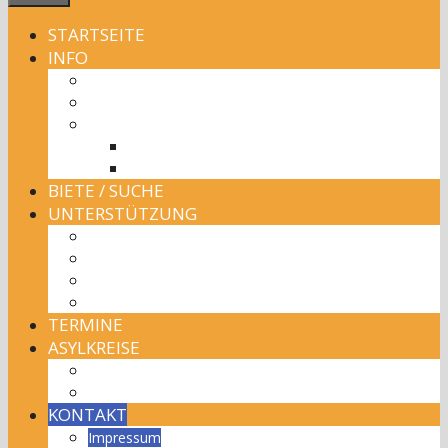
STARTSEITE
INFO
NETZWERK ASYL
Aktuell
Mediathek
Bildergalerien
Videos
BIETE / SUCHE
UNTERSTÜTZUNG
Beratungsstellen
Tafeln
Baby-Kleider-Korb
Medizinische Hilfe
TERMINE
ASYLKREISE
Hauptseite
Übersichtskarte
KONTAKT
Impressum